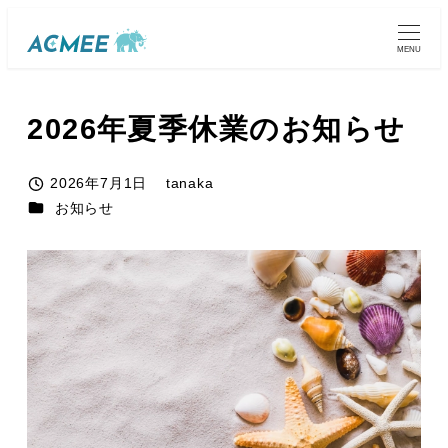
メ
イ
MENU
ン
コ
2026年夏季休業のお知らせ
ン
テ
2026年7月1日
tanaka
ン
投稿日
著
カテゴリー
お知らせ
ツ
者
へ
移
動