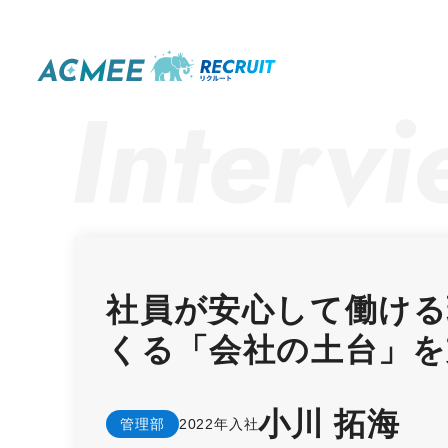
メ
イ
ン
コ
ン
テ
ン
ツ
へ
社員が安心して働ける
移
くる「会社の土台」を
動
小川 拓海
管理部
2022年入社