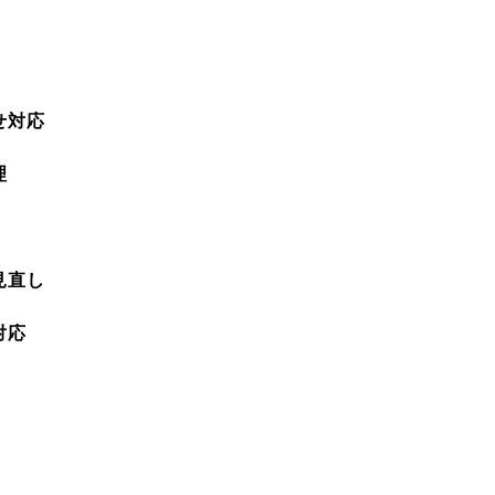
せ対応
理
見直し
対応