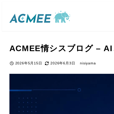
メ
イ
ン
コ
ン
ACMEE情シスブログ –
テ
ン
ツ
2026年5月15日
2026年6月3日
nisiyama
投稿日
更新日
著
へ
者
移
動