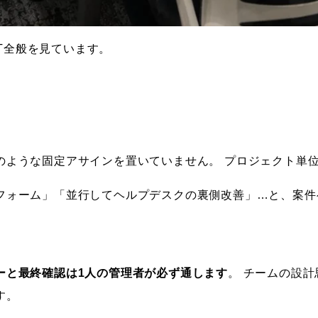
T全般を見ています。
のような固定アサインを置いていません。 プロジェクト単
フォーム」「並行してヘルプデスクの裏側改善」…と、案件
ーと最終確認は1人の管理者が必ず通します
。 チームの設
す。